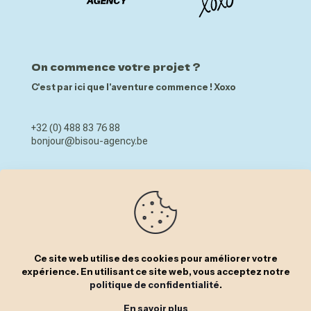
On commence votre projet ?
C'est par ici que l'aventure commence ! Xoxo
+32 (0) 488 83 76 88
bonjour@bisou-agency.be
MENU
ACCUEIL
SERVICES
Ce site web utilise des cookies pour améliorer votre
L’AGENCE
expérience. En utilisant ce site web, vous acceptez notre
politique de confidentialité
.
CONTACT
En savoir plus